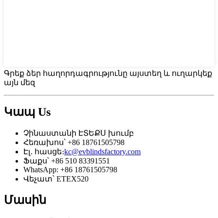
Գրեք ձեր հաղորդագրությունը այստեղ և ուղարկեք
այն մեզ
Կապ
Us
Չինաստանի ԷՏԵՔՍ խումբ
Հեռախոս՝ +86 18761505798
Էլ․ հասցե։
kc@evblindsfactory.com
Ֆաքս՝ +86 510 83391551
WhatsApp: +86 18761505798
Վեչատ՝ ETEX520
Մասին