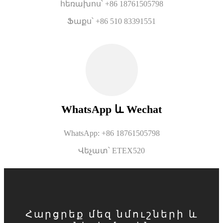
հեռախոս՝ +86 18761505798
Ֆաքս՝ +86 510 83391551
WhatsApp և Wechat
WhatsApp: +86 18761505798
Վեչատ՝ ETEX520
Հարցրեք մեզ նմուշների և