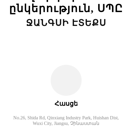
ընկերություն, ՍՊԸ
ՋԱՆԳՍԻ ԷՏԵՔՍ
Հասցե
No.26, Shida Rd, Qinxiang Industry Park, Huishan Dist,
Wuxi City, Jiangsu, Չինաստան