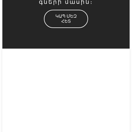
գների մասին։
ԿԱՊ ՄԵԶ
ՀԵՏ