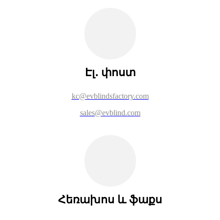
Էլ․ փոստ
kc@evblindsfactory.com
sales@evblind.com
Հեռախոս և ֆաքս