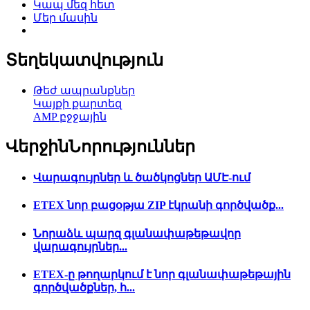
Կապ մեզ հետ
Մեր մասին
Տեղեկատվություն
Թեժ ապրանքներ
Կայքի քարտեզ
AMP բջջային
Վերջին
Նորություններ
Վարագույրներ և ծածկոցներ ԱՄԷ-ում
ETEX նոր բացօթյա ZIP էկրանի գործվածք...
Նորաձև պարզ գլանափաթեթավոր
վարագույրներ...
ETEX-ը թողարկում է նոր գլանափաթեթային
գործվածքներ, հ...