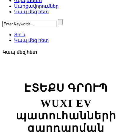
Վկայական
Սարքավորումներ
Կապ մեզ հետ
Տուն
Կապ մեզ հետ
Կապ մեզ հետ
ԷՏԵՔՍ ԳՐՈՒՊ
WUXI EV
պատուհանների
զարդարման